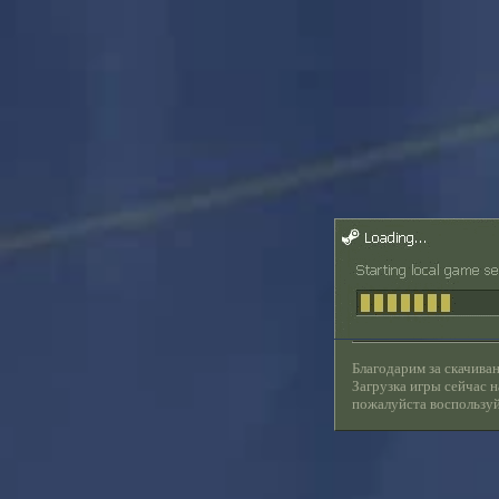
Благодарим за скачиван
Загрузка игры сейчас н
пожалуйста воспользу