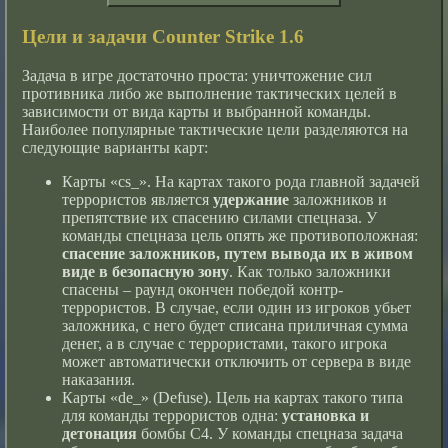
Цели и задачи Counter Strike 1.6
Задача в игре достаточно проста: уничтожение сил
противника либо же выполнение тактических целей в
зависимости от вида карты и выбранной команды.
Наиболее популярные тактические цели разделяются на
следующие варианты карт:
Карты «cs_». На картах такого рода главной задачей
террористов является
удержание
заложников и
препятствие их спасению силами спецназа. У
команды спецназа цель опять же противоположная:
спасение заложников, путем вывода их в живом
виде в безопасную зону
. Как только заложники
спасены – раунд окончен победой контр-
террористов. В случае, если один из игроков убьет
заложника, с него будет списана приличная сумма
денег, а в случае с террористами, такого игрока
может автоматически отключить от сервера в виде
наказания.
Карты «de_» (Defuse). Цель на картах такого типа
для команды террористов одна:
установка и
детонация
бомбы C4. У команды спецназа задача