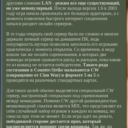
другими словами
LAN - режим все еще существующий,
но уже непопулярный
. После выхода версии 1.6 в 2003
году игра начала привлекать все большую аудиторию, а с
момента появления быстрого интернет соединения
начался расцвет онлайн серверов.
В те годы открыть свой сервер было не сложно и многие
держали личный сервер на домашнем ПК, ведь
популярность шутера позволяла заполнить его игроками
практически с момента открытия. Со временем, в моду
вошли так же онлайн соревнования, в которых две
команды игроков сражаются раунд за раундом, пока какая-
то из команд не остается победителем.
Такого рода
состязания в Counter-Strike называются CW
(сокращенно от Clan War) в формате 5 на 5
и
проводятся на различных стандартных картах.
Для таких целей обычно выделяется специальный CW
сервер, настроенный специально под соревнования
между командами. Помимо CW другой разновидностью
межкомандной схватки является MIX, что представляет из
себя случайный набор игроков в каждую из команд, но
смысла при этом не меняет. Если игра идет на деньги,
победившей стороне достается приз, который
распределяется поровну среди команды
. Так же, во