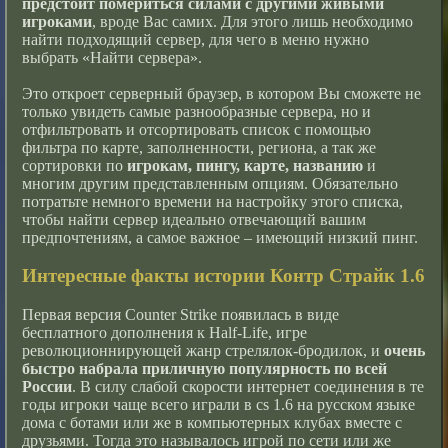
предстоит помериться силами с другими живыми
игроками
, вроде Вас самих. Для этого лишь необходимо
найти подходящий сервер, для чего в меню нужно
выбрать «Найти сервера».
Это откроет серверный браузер, в котором Вы сможете не
только увидеть самые разнообразные сервера, но и
отфильтровать и отсортировать список с помощью
фильтра по карте, заполненности, региона, а так же
сортировки по
игрокам, пингу, карте, названию
и
многим другим представленным опциям. Обязательно
потратьте немного времени на настройку этого списка,
чтобы найти сервер идеально отвечающий вашим
предпочтениям, а самое важное – имеющий низкий пинг.
Интересные факты истории Контр Страйк 1.6
Первая версия Counter Strike появилась в виде
бесплатного дополнения к Half-Life, игре
революционнирующей жанр стрелялок-бродилок, и
очень
быстро набрала приличную популярность по всей
России
. В силу слабой скорости интернет соединения в те
годы игроки чаще всего играли в cs 1.6 на русском языке
дома с ботами или же в компьютерных клубах вместе с
друзьями. Тогда это называлось игрой по сети или же