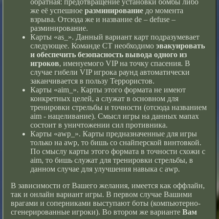
обратная: предотвращение установки бомбы либо
же её успешное
разминирование
до момента
взрыва. Отсюда же и название de – defuse –
разминирование.
Карты «as_». Данный вариант карт подразумевает
следующее. Команде CT необходимо
эвакуировать
и обеспечить безопасность вывода одного из
игроков
, именуемого VIP на точку спасения. В
случае гибели VIP игрока раунд автоматически
заканчивается в пользу Террористов.
Карты «aim_». Карты этого формата не имеют
конкретных целей, а служат в основном для
тренировки стрельбы и точности (отсюда названием
aim - нацеливание). Смысл игры на данных мапах
состоит в уничтожении сил противника.
Карты «awp_». Карты предназначенные для игры
только на awp, то бишь со снайперской винтовкой.
По смыслу карты этого формата в точности схожи с
aim, то бишь служат для тренировки стрельбы, в
данном случае для улучшения навыка с awp.
В зависимости от Вашего желания, имеется как оффлайн,
так и онлайн вариант игры. В первом случае Вашими
врагами и соперниками выступают боты (компьютерно-
сгенерированные игроки). Во втором же варианте
Вам