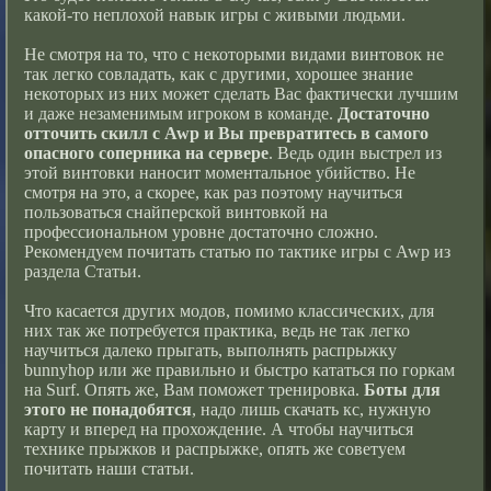
какой-то неплохой навык игры с живыми людьми.
Не смотря на то, что с некоторыми видами винтовок не
так легко совладать, как с другими, хорошее знание
некоторых из них может сделать Вас фактически лучшим
и даже незаменимым игроком в команде.
Достаточно
отточить скилл с Awp и Вы превратитесь в самого
опасного соперника на сервере
. Ведь один выстрел из
этой винтовки наносит моментальное убийство. Не
смотря на это, а скорее, как раз поэтому научиться
пользоваться снайперской винтовкой на
профессиональном уровне достаточно сложно.
Рекомендуем почитать статью по тактике игры с Awp из
раздела Статьи.
Что касается других модов, помимо классических, для
них так же потребуется практика, ведь не так легко
научиться далеко прыгать, выполнять распрыжку
bunnyhop или же правильно и быстро кататься по горкам
на Surf. Опять же, Вам поможет тренировка.
Боты для
этого не понадобятся
, надо лишь скачать кс, нужную
карту и вперед на прохождение. А чтобы научиться
технике прыжков и распрыжке, опять же советуем
почитать наши статьи.