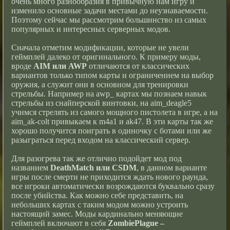
очень много разнообразия в привычную нам игру и
изменило основные задачи местами до неузнаваемости.
Поэтому сейчас мы рассмотрим большинство из самых
популярных и интересных серверных модов.
Сначала отметим модификации, которые не увели
геймплей далеко от оригинального. К примеру моды,
вроде
AIM или AWP
отличаются от классических
вариантов только типом карты и ограничением на выбор
оружия, а служит они в основном для тренировки
стрельбы. Например на awp_ картах мы познаем навык
стрельбы из снайперской винтовки, на aim_deagle5
учимся стрелять из самого мощного пистолета в игре, а на
aim_ak-colt привыкаем к m4a1 и ak47. В эти карты так же
хорошо получится поиграть в одиночку с ботами или же
разыграться перед входом на классический сервер.
Для разогрева так же отлично подойдет мод под
названием
DeathMatch или CSDM
, в данном варианте
игры после смерти не приходится ждать нового раунда,
все игроки автоматически возрождаются буквально сразу
после убийства. Как можно себе представить, на
небольших картах с таким модом можно устроить
настоящий замес. Моды кардинально меняющие
геймплей включают в себя
ZombiePlague –