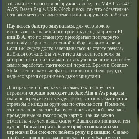
забывайте, что основное оружие в игре, это M4A1, Ak-47,
AWP, Desert Eagle, USP, Glock и нож, так что обязательно
познакомьтесь с этими элементами вооружения поближе.
Научитесь быстро закупаться
, для чего можно
использовать клавиши быстрой закупки, например
F1
или B-A
, что по стандарту приобретает популярную
винтовку и броню – основной набор каждого игрока.
Если Вы будете долго задерживаться на старте раунда,
выбирая оружие, Вы упустите драгоценное время, за
которое противник сможет занять удобные позиции и тем
самым заработать тактический перевес. Время в Counter-
Strike – очень важный фактор и ключ к победе раунда,
ведь его время ограничено двумя минутами.
Для практики игры, как с ботами, так и с другими
игроками
хорошо подходят любые Aim и Awp карты
,
главное чередуйте их между собой, затачивая мастерство
стрельбы с каждым оружием по отдельности. Помните,
что ничего не сделает Вашу точность лучшей, чем часы
проведенные на такого рода картах. Так же важно
отметить, что чем выше скилл у Ваших противников, тем
лучше.
Только играя с более профессиональными
игроками Вы сможете набить руку и реакцию
. Однако
это будет полезно только в случае, если у Вас имеется