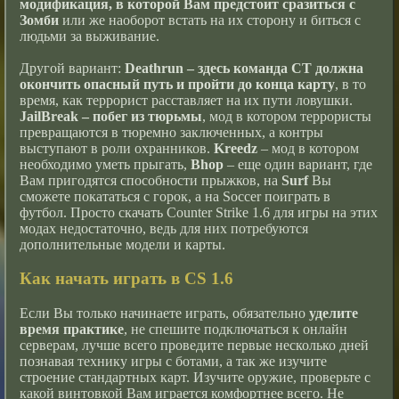
модификация, в которой Вам предстоит сразиться с
Зомби
или же наоборот встать на их сторону и биться с
людьми за выживание.
Другой вариант:
Deathrun – здесь команда CT должна
окончить опасный путь и пройти до конца карту
, в то
время, как террорист расставляет на их пути ловушки.
JailBreak – побег из тюрьмы
, мод в котором террористы
превращаются в тюремно заключенных, а контры
выступают в роли охранников.
Kreedz
– мод в котором
необходимо уметь прыгать,
Bhop
– еще один вариант, где
Вам пригодятся способности прыжков, на
Surf
Вы
сможете покататься с горок, а на Soccer поиграть в
футбол. Просто скачать Counter Strike 1.6 для игры на этих
модах недостаточно, ведь для них потребуются
дополнительные модели и карты.
Как начать играть в CS 1.6
Если Вы только начинаете играть, обязательно
уделите
время практике
, не спешите подключаться к онлайн
серверам, лучше всего проведите первые несколько дней
познавая технику игры с ботами, а так же изучите
строение стандартных карт. Изучите оружие, проверьте с
какой винтовкой Вам играется комфортнее всего. Не