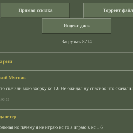
Прямая ссылка
Торрент файл
Яндекс диск
Загрузки: 8714
арии
ский Мясник
то скачали мою зборку кс 1.6 Не ожидал ну спасибо что скачали!
:03:55
 данетер
ольная но пачему я не играю кс го а играю в кс 1 6