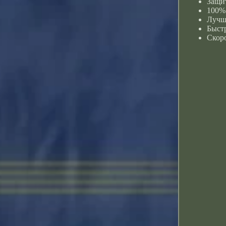
Защи
100%
Лучши
Быстр
Скоро