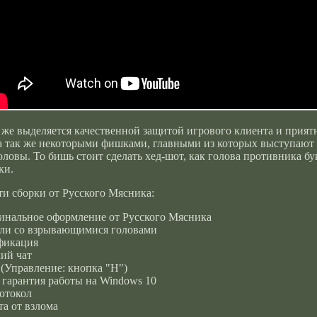
 же выделяется качественной защитой игрового клиента и при
а так же некоторыми фишками, главными из которых выступают
оловы. То бишь стоит сделать хед-шот, как голова противника бу
ки.
и сборки от Русского Мясника:
инальное оформление от Русского Мясника
ли со взрывающимися головами
фикация
ий чат
(Управление: кнопка "H")
 гарантия работы на Windows 10
отокол
а от взлома