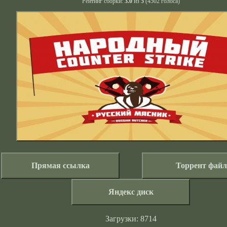
Рейтинг сборки:
3.0
из
5
(
4502
голоса)
Прямая ссылка
Торрент файл
Яндекс диск
Загрузки: 8714