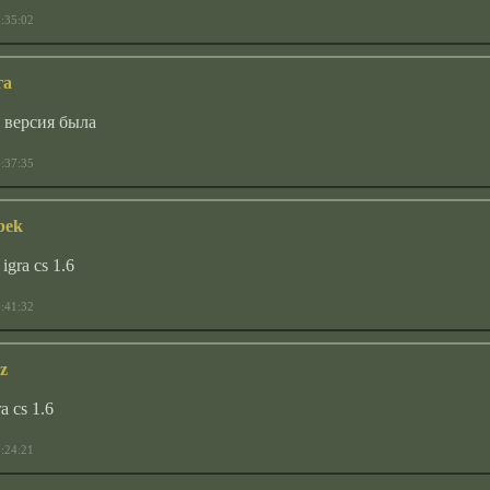
:35:02
га
а версия была
:37:35
bek
igra cs 1.6
:41:32
z
a cs 1.6
:24:21