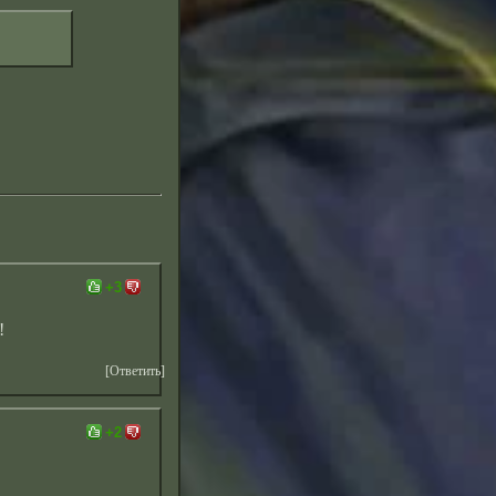
+3
!
[Ответить]
+2