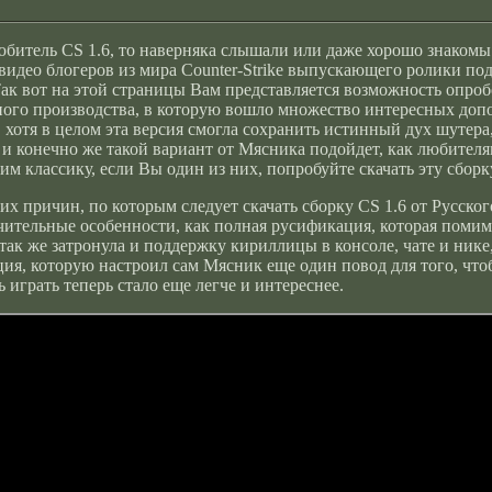
битель CS 1.6, то наверняка слышали или даже хорошо знакомы
видео блогеров из мира Counter-Strike выпускающего ролики по
ак вот на этой страницы Вам представляется возможность опроб
ого производства, в которую вошло множество интересных доп
 хотя в целом эта версия смогла сохранить истинный дух шутера
 и конечно же такой вариант от Мясника подойдет, как любител
м классику, если Вы один из них, попробуйте скачать эту сборк
их причин, по которым следует скачать сборку CS 1.6 от Русск
чительные особенности, как полная русификация, которая помим
 так же затронула и поддержку кириллицы в консоле, чате и нике
ия, которую настроил сам Мясник еще один повод для того, что
ь играть теперь стало еще легче и интереснее.