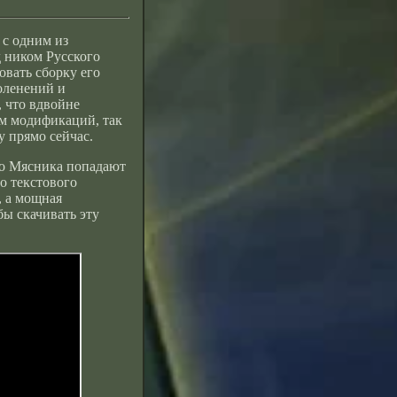
 с одним из
д ником Русского
овать сборку его
оленений и
, что вдвойне
ям модификаций, так
у прямо сейчас.
ого Мясника попадают
о текстового
, а мощная
бы скачивать эту