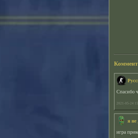
Коммент
Рус
Спасибо ч
2021-05-24 15
я не
игра прик