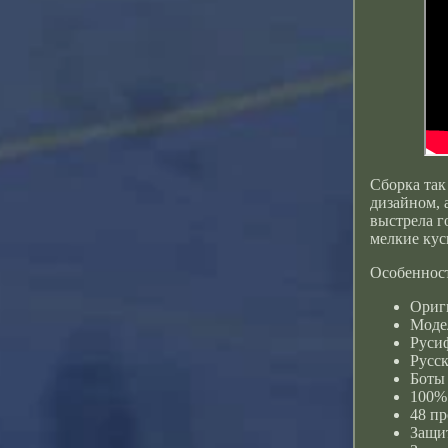
Сборка так
дизайном, 
выстрела г
мелкие кус
Особенност
Ориг
Моде
Руси
Русск
Боты 
100%
48 пр
Защит