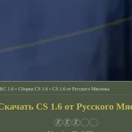
 КС 1.6
»
Сборки CS 1.6
»
CS 1.6 от Русского Мясника
Скачать CS 1.6 от Русского Мя