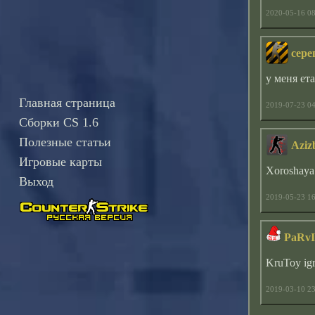
2020-05-16 08
сере
у меня ет
Главная страница
2019-07-23 04
Сборки CS 1.6
Полезные статьи
Aziz
Игровые карты
Xoroshaya 
Выход
2019-05-23 16
PaRvI
KruToy igr
2019-03-10 23