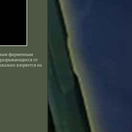
ятным фирменным
 разрывающиеся от
квально взорвется на