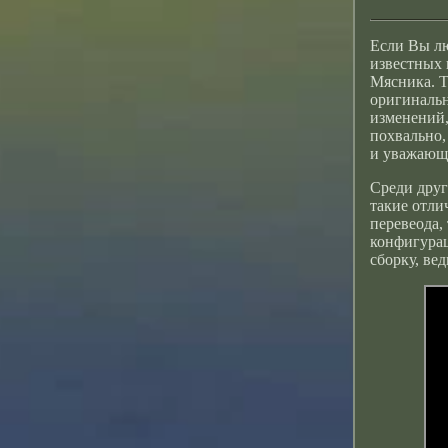
Если Вы лю
известных 
Мясника. Т
оригинальн
изменений,
похвально,
и уважающи
Среди друг
такие отли
перевеода,
конфигурац
сборку, вед