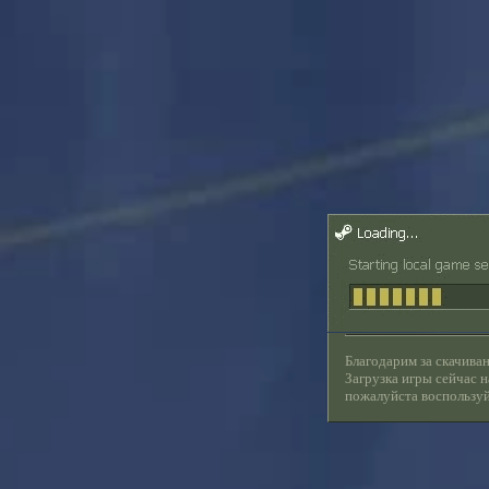
Благодарим за скачива
Загрузка игры сейчас н
пожалуйста воспользу