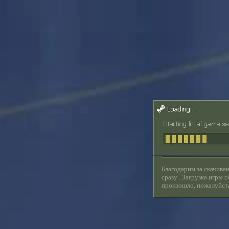
Благодарим за скачива
сразу . Загрузка игры с
произошло, пожалуйст