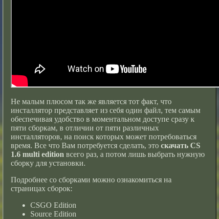
Не малым плюсом так же является тот факт, что
инсталлятор представляет из себя один файл, тем самым
обеспечивая удобство в моментальном доступе сразу к
пяти сборкам, в отличии от пяти различных
инсталляторов, на поиск которых может потребоваться
время. Все что Вам потребуется сделать, это
скачать CS
1.6 multi edition
всего раз, а потом лишь выбрать нужную
сборку для установки.
Подробнее со сборками можно ознакомиться на
страницах сборок:
CSGO Edition
Source Edition