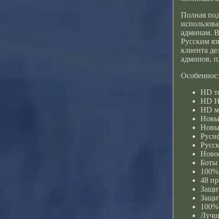
Полная под
использова
админам. В
Русским яз
клиента де
админов, п
Особенност
HD т
HD Н
HD м
Новы
Новы
Руси
Русск
Новое
Боты 
100% 
48 пр
Защит
Защи
100%
Лучши