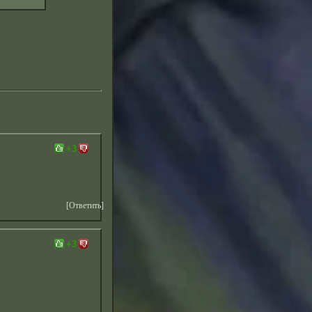
+3
[Ответить]
+3