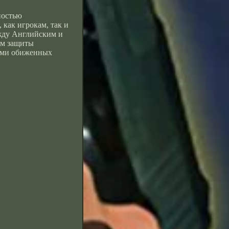
ностью
 как игрокам, так и
ежду Английским и
зм защиты
тами обиженных