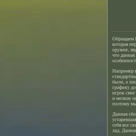
Обращаем В
которая пе
оружие, зву
что данная
особеннос
Например в
стандартны
были, а ли
графику до
игрок смог
и мелкие н
поэтому м
Данная сбо
устаревшая
себя все с
лад. Данна