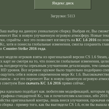
Яндекс диск
Загрузки: 5113
аш выбор на данную уникальную сборку. Выбрав ее, Вы сможет
ренесет Вас в новую улучшенную игровую атмосферу. Новые тек
ки, спрайты - все это позволяет взглянуть на
КС 1.6 2016
по нов
 Кс, хотя и понесла глобальные изменения, смогла сохранить гл
ти
Counter-Strike 2016 года
.
се модели игроков взяты из оригинальной версии CS 1.6 Steam, 
х карт не смотря на то, что понесли глобальные изменения, цел
шь потдвергнуты сереьзным улучшениям детализации, тем самы
 HD уровня. Все игровое оружие было тщательно подобрано спе
 ощутить себя в новом современном мире Кс 1.6. Высококачеств
юансы - все это перенесет Вас в новую приятную игровую атмос
ы советуем Вам
скачать КС 1.6 2016
прямо сейчас.
рка идеально подойдет как любителям модификаций, которым п
 графика стандартной Кс, так и почитателям классики, ибо 2016 E
войства оригинальной контры, лишь внеся улучшения, прокачав 
я сборка - пример того, как бы выглядела CS 1.6, если бы вышла 