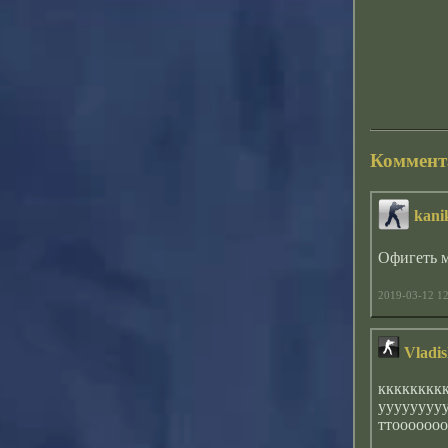
Коммент
kani
Офигеть 
2019-03-12 12
Vladi
кккккккк
ууууууууу
ттооооооо