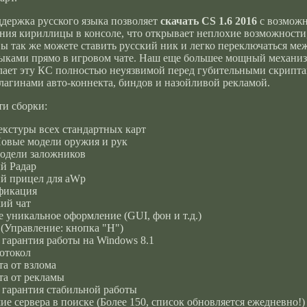
держка русского языка позволяет
скачать CS 1.6 2016
с возмож
ния кириллицы в консоле, что открывает неплохие возможности,
ы так же можете ставить русский ник и легко переключаться м
ыками прямо в игровом чате. Наш еще большее мощный механи
лает эту КС полностью неуязвимой перед губительными скрип
лагинами авто-коннекта, биндов и назойливой рекламой.
и сборки:
екстуры всех стандартных карт
овые модели оружия и рук
одели заложников
й Радар
й прицел для aWp
фикация
ий чат
 уникальное оформление (GUI, фон и т.д.)
(Управление: кнопка "H")
гарантия работы на Windows 8.1
отокол
а от взлома
та от рекламы
 гарантия стабильной работы
е сервера в поиске (Более 150, список обновляется ежедневно!)