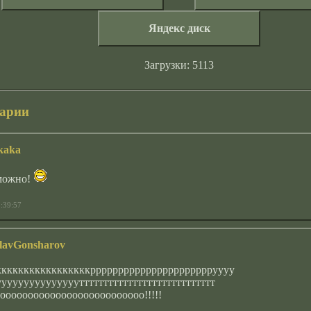
Яндекс диск
Загрузки: 5113
арии
kaka
можно!
:39:57
slavGonsharov
кккккккккккккккккрррррррррррррррррррррруууу
уууууууууууууутттттттттттттттттттттттттттт
оооооооооооооооооооооооооо!!!!!