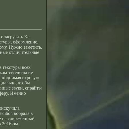
е загрузить
Кс
,
стуры, оформление,
ому. Нужно заметить,
авные отличительные
а текстуры всех
иком заменены не
м поднимая игровую
циально, чтобы
енные звуки, спрайты
феру. Именно
рискучила
dition вобрала в
ее на современный
в 2016-ом.