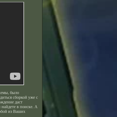
хемы, было
иться сборкой уже с
ождение даст
 найдете в поиске. А
любой из Ваших