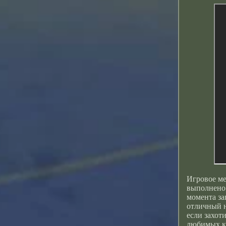
Игровое ме
выполнено 
момента за
отличный н
если захот
любимых к