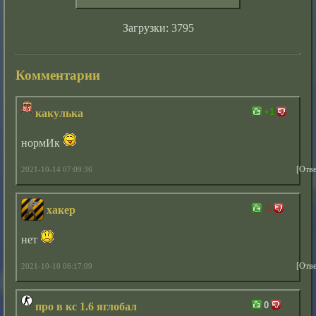
Загрузки: 3795
Комментарии
+1
какулька
нормИк
[Отве
2021-10-14 07:09:36
-1
хакер
нет
[Отве
2021-10-10 06:17:09
0
про в кс 1.6 яглобал