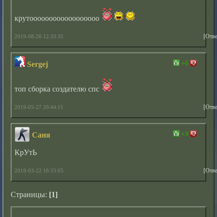
крутоооооооооооооооооо
[Отве
2019-08-26 12:33:35
+6
Sergej
топ сборка создателю спс
[Отве
2019-05-27 20:44:11
+9
Саня
КрУтЬ
[Отве
2019-03-22 16:33:05
Страницы:
[1]