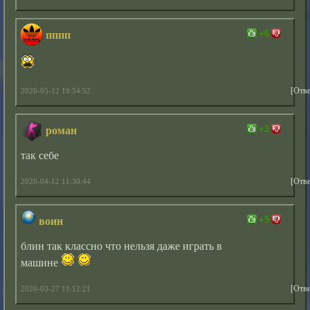
+6
пппп
[Отве
2020-05-12 19:54:52
+3
роман
так себе
[Отве
2020-04-12 11:30:44
+5
воин
блин так классно что нельзя даже играть в
машине
[Отве
2020-03-27 11:12:21