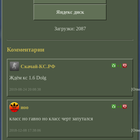
Яндекс диск
Загрузки: 2087
Комментарии
+1
Скачай-КС.РФ
Ждём кс 1.6 Dolg
[Отве
2019-08-24 20:08:38
+4
иоо
класс но гавно но класс черт запутался
[Отве
2018-12-08 17:38:06