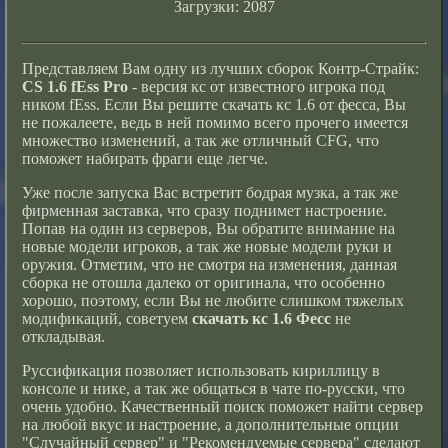
Загрузки: 2087
Представляем Вам одну из лучших сборок Контр-Страйк:
CS 1.6 fEss Pro
- версия кс от известного игрока под
ником fEss. Если Вы решите
скачать кс 1.6
от фесса, Вы
не пожалеете, ведь в ней помимо всего прочего имеется
множество изменений, а так же отличный CFG, что
поможет набирать фраги еще легче.
Уже после запуска Вас встретит бодрая музка, а так же
фирменная заставка, что сразу поднимет настроение.
Попав на один из серверов, Вы обратите внимание на
новые модели игроков, а так же новые модели руки и
оружия. Отметим, что не смотря на изменения, данная
сборка не отошла далеко от оригинала, что особенно
хорошо, поэтому, если Вы не любите слишком тяжелых
модификаций, советуем
скачать кс 1.6 Фесс
не
откладывая.
Руссификация позволяет использовать кириллицу в
консоле и нике, а так же общаться в чате по-русски, что
очень удобно. Качественный поиск поможет найти сервер
на любой вкус и настроение, а дополнительные опции
"Случайный сервер" и "Рекомендуемые сервера" сделают