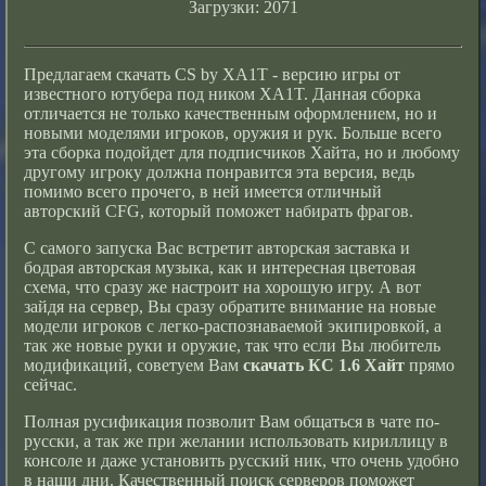
Загрузки: 2071
Предлагаем
скачать CS
by XA1T - версию игры от
известного ютубера под ником XA1T. Данная сборка
отличается не только качественным оформлением, но и
новыми моделями игроков, оружия и рук. Больше всего
эта сборка подойдет для подписчиков Хайта, но и любому
другому игроку должна понравится эта версия, ведь
помимо всего прочего, в ней имеется отличный
авторский CFG, который поможет набирать фрагов.
С самого запуска Вас встретит авторская заставка и
бодрая авторская музыка, как и интересная цветовая
схема, что сразу же настроит на хорошую игру. А вот
зайдя на сервер, Вы сразу обратите внимание на новые
модели игроков с легко-распознаваемой экипировкой, а
так же новые руки и оружие, так что если Вы любитель
модификаций, советуем Вам
скачать КС 1.6 Хайт
прямо
сейчас.
Полная русификация позволит Вам общаться в чате по-
русски, а так же при желании использовать кириллицу в
консоле и даже установить русский ник, что очень удобно
в наши дни. Качественный поиск серверов поможет