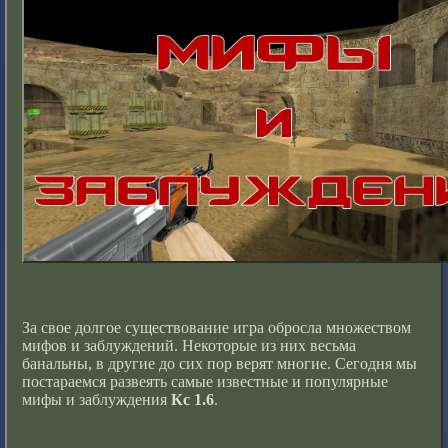
За свое долгое существование игра обросла множеством
мифов и заблуждений. Некоторые из них весьма
банальны, в другие до сих пор верят многие. Сегодня мы
постараемся развеять самые известные и популярные
мифы и заблуждения
Кс 1.6
.